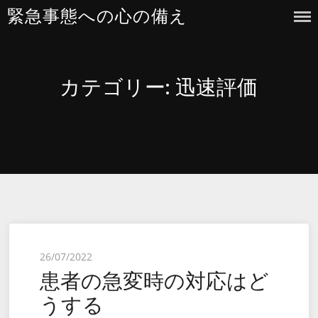
Skip
緊急事態への心の備え
to
content
カテゴリー:
迅速評価
Posted
26/07/2022
患者の急変時の対応はど
on
うする